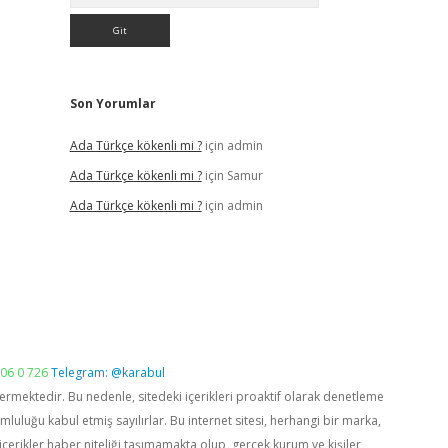
Son Yorumlar
Ada Türkçe kökenli mi ?
için
admin
Ada Türkçe kökenli mi ?
için
Samur
Ada Türkçe kökenli mi ?
için
admin
06 0 726
Telegram: @karabul
vermektedir. Bu nedenle, sitedeki içerikleri proaktif olarak denetleme
luğu kabul etmiş sayılırlar. Bu internet sitesi, herhangi bir marka,
içerikler haber niteliği taşımamakta olup, gerçek kurum ve kişiler