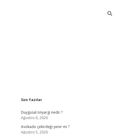
Sidebar
Son Yazılar
elexbet
güve
Duygusal önyargı nedir ?
Ağustos 6, 2026
Avokado çekirdeği yenir mi ?
Ağustos 5, 2026