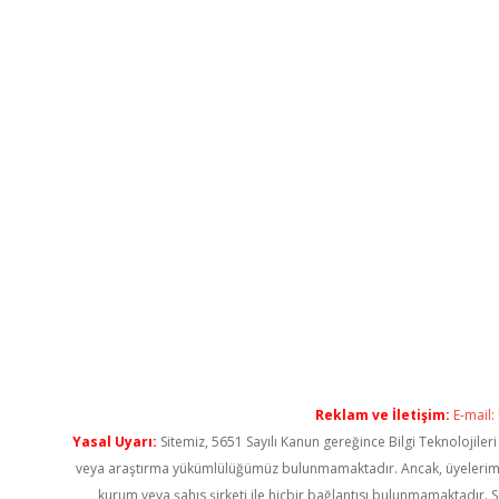
Reklam ve İletişim:
E-mail:
Yasal Uyarı:
Sitemiz, 5651 Sayılı Kanun gereğince Bilgi Teknolojiler
veya araştırma yükümlülüğümüz bulunmamaktadır. Ancak, üyelerimiz ya
kurum veya şahıs şirketi ile hiçbir bağlantısı bulunmamaktadır. S