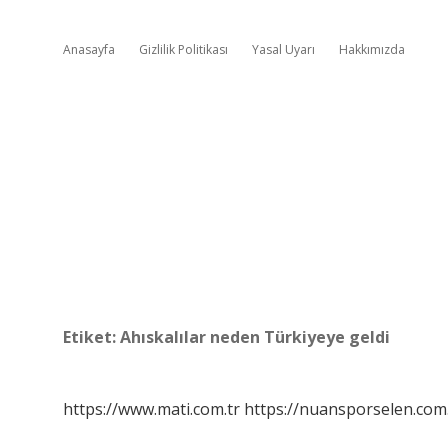
Anasayfa
Gizlilik Politikası
Yasal Uyarı
Hakkımızda
Etiket:
Ahıskalılar neden Türkiyeye geldi
https://www.mati.com.tr
https://nuansporselen.com.