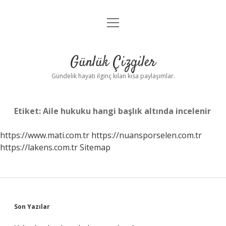
menüyü
Anasayfa
aç
Gizlilik Politikası
Günlük Çizgiler
Yasal Uyarı
Gündelik hayatı ilginç kılan kısa paylaşımlar.
Hakkımızda
Etiket:
Aile hukuku hangi başlık altında incelenir
https://www.mati.com.tr
https://nuansporselen.com.tr
https://lakens.com.tr
Sitemap
Sidebar
Son Yazılar