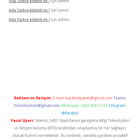
Ada Türkçe kökenli mi ?
için
admin
Ada Türkçe kökenli mi ?
için
Samur
Ada Türkçe kökenli mi ?
için
admin
lexbet
güvenilir bahis siteleri
betexper güncel
Reklam ve İletişim:
E-mail:
backlinkpaneli@gmail.com
Teams:
forumhizmeti@gmail.com
Whatsapp: 0262 606 0 726
Telegram:
@karabul
Yasal Uyarı:
Sitemiz, 5651 Sayılı Kanun gereğince Bilgi Teknolojileri
ve İletişim Kurumu (BTK) tarafından onaylanmış bir Yer Sağlayıcı
olarak hizmet vermektedir. Bu nedenle, sitedeki içerikleri proaktif