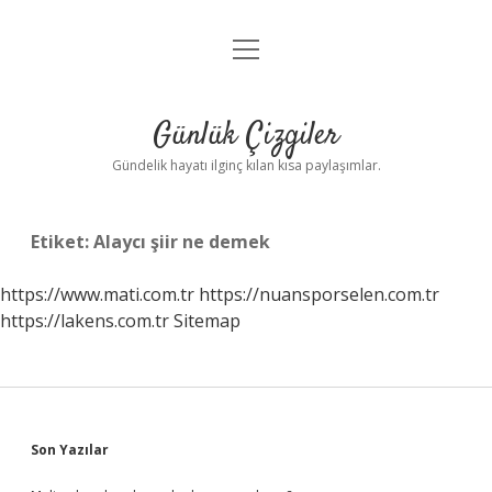
menüyü
Anasayfa
aç
Gizlilik Politikası
Günlük Çizgiler
Yasal Uyarı
Gündelik hayatı ilginç kılan kısa paylaşımlar.
Hakkımızda
Etiket:
Alaycı şiir ne demek
https://www.mati.com.tr
https://nuansporselen.com.tr
https://lakens.com.tr
Sitemap
Sidebar
Son Yazılar