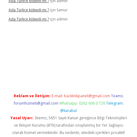
Ada Türkçe kökenli mi ?
için
admin
Ada Türkçe kökenli mi ?
için
Samur
Ada Türkçe kökenli mi ?
için
admin
lexbet
güvenilir bahis siteleri
betexper güncel
Reklam ve İletişim:
E-mail:
backlinkpaneli@gmail.com
Teams:
forumhizmeti@gmail.com
Whatsapp: 0262 606 0 726
Telegram:
@karabul
Yasal Uyarı:
Sitemiz, 5651 Sayılı Kanun gereğince Bilgi Teknolojileri
ve İletişim Kurumu (BTK) tarafından onaylanmış bir Yer Sağlayıcı
olarak hizmet vermektedir. Bu nedenle, sitedeki içerikleri proaktif