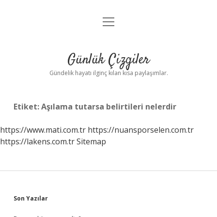
menüyü
Anasayfa
aç
Gizlilik Politikası
Günlük Çizgiler
Yasal Uyarı
Gündelik hayatı ilginç kılan kısa paylaşımlar.
Hakkımızda
Etiket:
Aşılama tutarsa belirtileri nelerdir
https://www.mati.com.tr
https://nuansporselen.com.tr
https://lakens.com.tr
Sitemap
Sidebar
Son Yazılar