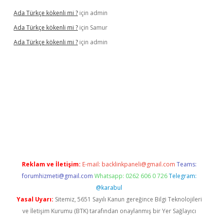
Ada Türkçe kökenli mi ?
için
admin
Ada Türkçe kökenli mi ?
için
Samur
Ada Türkçe kökenli mi ?
için
admin
lexbet
güvenilir bahis siteleri
betexper güncel
Reklam ve İletişim:
E-mail:
backlinkpaneli@gmail.com
Teams:
forumhizmeti@gmail.com
Whatsapp: 0262 606 0 726
Telegram:
@karabul
Yasal Uyarı:
Sitemiz, 5651 Sayılı Kanun gereğince Bilgi Teknolojileri
ve İletişim Kurumu (BTK) tarafından onaylanmış bir Yer Sağlayıcı