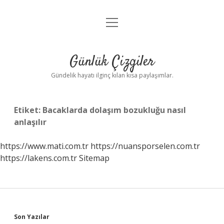
menüyü
Anasayfa
aç
Gizlilik Politikası
Günlük Çizgiler
Yasal Uyarı
Gündelik hayatı ilginç kılan kısa paylaşımlar.
Hakkımızda
Etiket:
Bacaklarda dolaşım bozukluğu nasıl
anlaşılır
https://www.mati.com.tr
https://nuansporselen.com.tr
https://lakens.com.tr
Sitemap
Sidebar
Son Yazılar