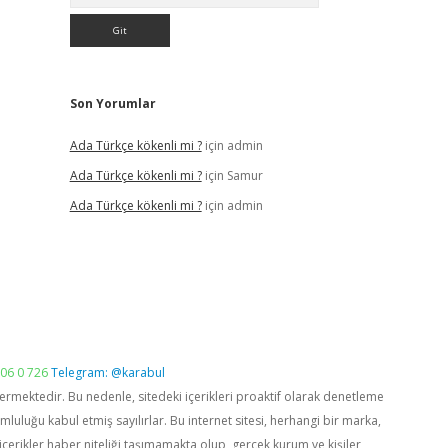
Son Yorumlar
Ada Türkçe kökenli mi ?
için
admin
Ada Türkçe kökenli mi ?
için
Samur
Ada Türkçe kökenli mi ?
için
admin
06 0 726
Telegram: @karabul
vermektedir. Bu nedenle, sitedeki içerikleri proaktif olarak denetleme
luğu kabul etmiş sayılırlar. Bu internet sitesi, herhangi bir marka,
içerikler haber niteliği taşımamakta olup, gerçek kurum ve kişiler