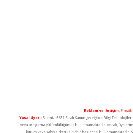
Reklam ve İletişim:
E-mail:
Yasal Uyarı:
Sitemiz, 5651 Sayılı Kanun gereğince Bilgi Teknolojiler
veya araştırma yükümlülüğümüz bulunmamaktadır. Ancak, üyelerimiz ya
kurum veya şahıs şirketi ile hiçbir bağlantısı bulunmamaktadır. S