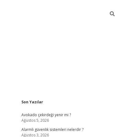
Sidebar
Son Yazılar
elexbet
güve
Avokado çekirdeği yenir mi ?
Ağustos 5, 2026
Alarmlı güvenlik sistemleri nelerdir ?
Ağustos 3, 2026