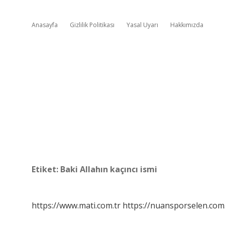
Anasayfa
Gizlilik Politikası
Yasal Uyarı
Hakkımızda
Etiket:
Baki Allahın kaçıncı ismi
https://www.mati.com.tr
https://nuansporselen.com.