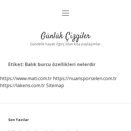
menüyü
Anasayfa
aç
Gizlilik Politikası
Günlük Çizgiler
Yasal Uyarı
Gündelik hayatı ilginç kılan kısa paylaşımlar.
Hakkımızda
Etiket:
Balık burcu özellikleri nelerdir
https://www.mati.com.tr
https://nuansporselen.com.tr
https://lakens.com.tr
Sitemap
Sidebar
Son Yazılar