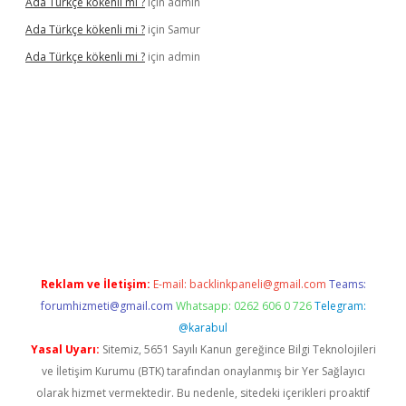
Ada Türkçe kökenli mi ?
için
admin
Ada Türkçe kökenli mi ?
için
Samur
Ada Türkçe kökenli mi ?
için
admin
lexbet
güvenilir bahis siteleri
betexper güncel
Reklam ve İletişim:
E-mail:
backlinkpaneli@gmail.com
Teams:
forumhizmeti@gmail.com
Whatsapp: 0262 606 0 726
Telegram:
@karabul
Yasal Uyarı:
Sitemiz, 5651 Sayılı Kanun gereğince Bilgi Teknolojileri
ve İletişim Kurumu (BTK) tarafından onaylanmış bir Yer Sağlayıcı
olarak hizmet vermektedir. Bu nedenle, sitedeki içerikleri proaktif