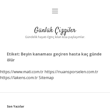
menüyü
Anasayfa
aç
Gizlilik Politikası
Günlük Çizgiler
Yasal Uyarı
Gündelik hayatı ilginç kılan kısa paylaşımlar.
Hakkımızda
Etiket:
Beyin kanaması geçiren hasta kaç günde
ölür
https://www.mati.com.tr
https://nuansporselen.com.tr
https://lakens.com.tr
Sitemap
Sidebar
Son Yazılar