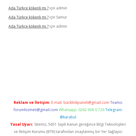
Ada Türkçe kökenli mi ?
için
admin
Ada Türkçe kökenli mi ?
için
Samur
Ada Türkçe kökenli mi ?
için
admin
lexbet
güvenilir bahis siteleri
betexper güncel
Reklam ve İletişim:
E-mail:
backlinkpaneli@gmail.com
Teams:
forumhizmeti@gmail.com
Whatsapp: 0262 606 0 726
Telegram:
@karabul
Yasal Uyarı:
Sitemiz, 5651 Sayılı Kanun gereğince Bilgi Teknolojileri
ve İletişim Kurumu (BTK) tarafından onaylanmış bir Yer Sağlayıcı