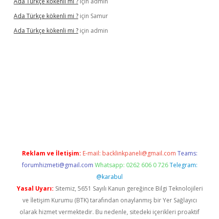
Ada Türkçe kökenli mi ?
için
admin
Ada Türkçe kökenli mi ?
için
Samur
Ada Türkçe kökenli mi ?
için
admin
üncel
Reklam ve İletişim:
E-mail:
backlinkpaneli@gmail.com
Teams:
forumhizmeti@gmail.com
Whatsapp: 0262 606 0 726
Telegram:
@karabul
Yasal Uyarı:
Sitemiz, 5651 Sayılı Kanun gereğince Bilgi Teknolojileri
ve İletişim Kurumu (BTK) tarafından onaylanmış bir Yer Sağlayıcı
olarak hizmet vermektedir. Bu nedenle, sitedeki içerikleri proaktif