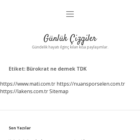
menüyü
Anasayfa
aç
Gizlilik Politikası
Günlük Çizgiler
Yasal Uyarı
Gündelik hayatı ilginç kılan kısa paylaşımlar.
Hakkımızda
Etiket:
Bürokrat ne demek TDK
https://www.mati.com.tr
https://nuansporselen.com.tr
https://lakens.com.tr
Sitemap
Sidebar
Son Yazılar