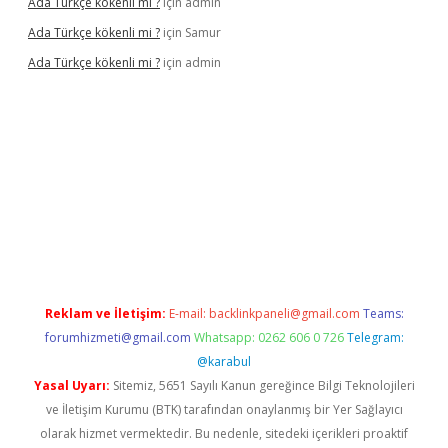
Ada Türkçe kökenli mi ?
için
admin
Ada Türkçe kökenli mi ?
için
Samur
Ada Türkçe kökenli mi ?
için
admin
elexbet
güvenilir bahis siteleri
betexper güncel
Reklam ve İletişim:
E-mail:
backlinkpaneli@gmail.com
Teams:
forumhizmeti@gmail.com
Whatsapp: 0262 606 0 726
Telegram:
@karabul
Yasal Uyarı:
Sitemiz, 5651 Sayılı Kanun gereğince Bilgi Teknolojileri
ve İletişim Kurumu (BTK) tarafından onaylanmış bir Yer Sağlayıcı
olarak hizmet vermektedir. Bu nedenle, sitedeki içerikleri proaktif