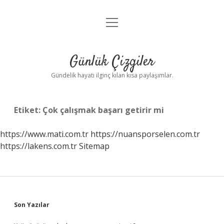
menüyü
Anasayfa
aç
Gizlilik Politikası
Günlük Çizgiler
Yasal Uyarı
Gündelik hayatı ilginç kılan kısa paylaşımlar.
Hakkımızda
Etiket:
Çok çalışmak başarı getirir mi
https://www.mati.com.tr
https://nuansporselen.com.tr
https://lakens.com.tr
Sitemap
Sidebar
Son Yazılar