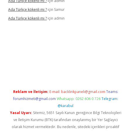
Ada Türkçe kökenli mi ?
için
admin
Ada Türkçe kökenli mi ?
için
Samur
Ada Türkçe kökenli mi ?
için
admin
elexbet
güvenilir bahis siteleri
betexper güncel
Reklam ve İletişim:
E-mail:
backlinkpaneli@gmail.com
Teams:
forumhizmeti@gmail.com
Whatsapp: 0262 606 0 726
Telegram:
@karabul
Yasal Uyarı:
Sitemiz, 5651 Sayılı Kanun gereğince Bilgi Teknolojileri
ve İletişim Kurumu (BTK) tarafından onaylanmış bir Yer Sağlayıcı
olarak hizmet vermektedir. Bu nedenle, sitedeki içerikleri proaktif