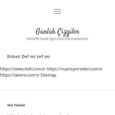
menüyü
Anasayfa
aç
Gizlilik Politikası
Günlük Çizgiler
Yasal Uyarı
Gündelik hayatı ilginç kılan kısa paylaşımlar.
Hakkımızda
Etiket:
Def mi tef mi
https://www.mati.com.tr
https://nuansporselen.com.tr
https://lakens.com.tr
Sitemap
Sidebar
Son Yazılar