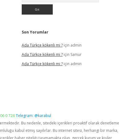
Son Yorumlar
Ada Türkçe kökenli mi ?
için
admin
Ada Türkçe kökenli mi ?
için
Samur
Ada Türkçe kökenli mi ?
için
admin
06 0 726
Telegram: @karabul
vermektedir. Bu nedenle, sitedeki içerikleri proaktif olarak denetleme
luğu kabul etmiş sayılırlar. Bu internet sitesi, herhangi bir marka,
içerikler haber niteliği taşımamakta olup, gerçek kurum ve kişiler