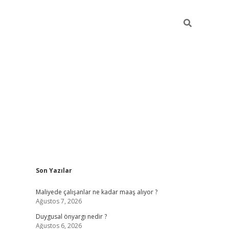
Sidebar
Son Yazılar
elexbet
güve
Maliyede çalışanlar ne kadar maaş alıyor ?
Ağustos 7, 2026
Duygusal önyargı nedir ?
Ağustos 6, 2026