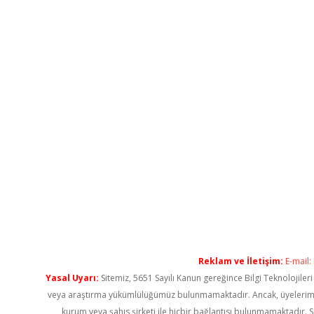
Reklam ve İletişim:
E-mail:
Yasal Uyarı:
Sitemiz, 5651 Sayılı Kanun gereğince Bilgi Teknolojiler
veya araştırma yükümlülüğümüz bulunmamaktadır. Ancak, üyelerimiz ya
kurum veya şahıs şirketi ile hiçbir bağlantısı bulunmamaktadır. S