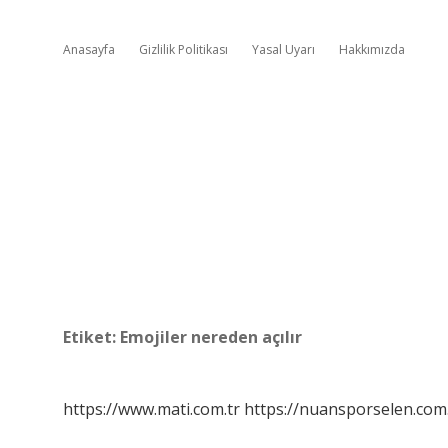
Anasayfa
Gizlilik Politikası
Yasal Uyarı
Hakkımızda
Etiket:
Emojiler nereden açılır
https://www.mati.com.tr
https://nuansporselen.com.