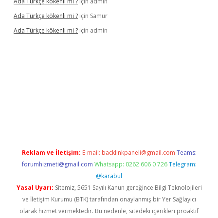
Ada Türkçe kökenli mi ?
için
admin
Ada Türkçe kökenli mi ?
için
Samur
Ada Türkçe kökenli mi ?
için
admin
lexbet
güvenilir bahis siteleri
betexper güncel
Reklam ve İletişim:
E-mail:
backlinkpaneli@gmail.com
Teams:
forumhizmeti@gmail.com
Whatsapp: 0262 606 0 726
Telegram:
@karabul
Yasal Uyarı:
Sitemiz, 5651 Sayılı Kanun gereğince Bilgi Teknolojileri
ve İletişim Kurumu (BTK) tarafından onaylanmış bir Yer Sağlayıcı
olarak hizmet vermektedir. Bu nedenle, sitedeki içerikleri proaktif