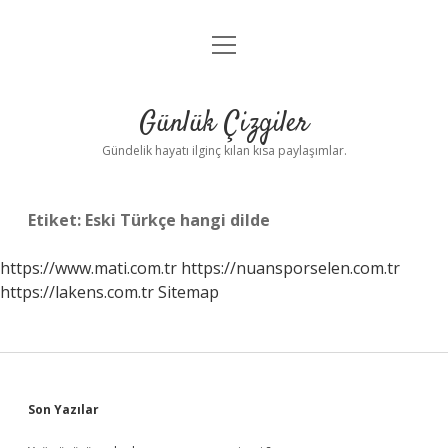
menüyü
Anasayfa
aç
Gizlilik Politikası
Günlük Çizgiler
Yasal Uyarı
Gündelik hayatı ilginç kılan kısa paylaşımlar.
Hakkımızda
Etiket:
Eski Türkçe hangi dilde
https://www.mati.com.tr
https://nuansporselen.com.tr
https://lakens.com.tr
Sitemap
Sidebar
Son Yazılar