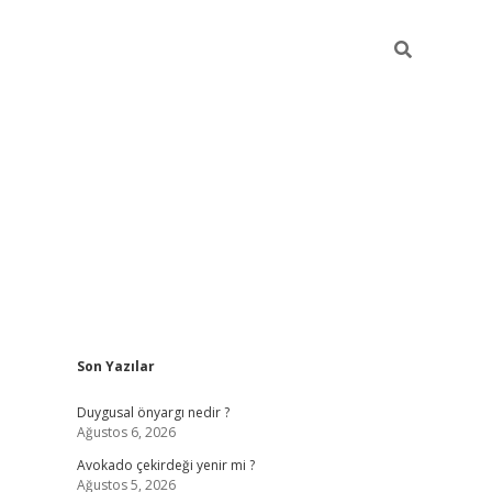
Sidebar
Son Yazılar
elexbet
güve
Duygusal önyargı nedir ?
Ağustos 6, 2026
Avokado çekirdeği yenir mi ?
Ağustos 5, 2026