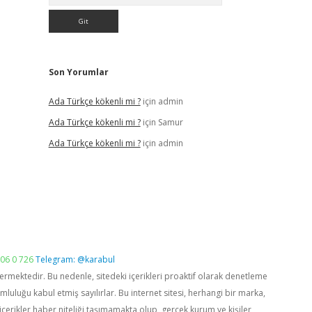
Son Yorumlar
Ada Türkçe kökenli mi ?
için
admin
Ada Türkçe kökenli mi ?
için
Samur
Ada Türkçe kökenli mi ?
için
admin
06 0 726
Telegram: @karabul
vermektedir. Bu nedenle, sitedeki içerikleri proaktif olarak denetleme
luğu kabul etmiş sayılırlar. Bu internet sitesi, herhangi bir marka,
içerikler haber niteliği taşımamakta olup, gerçek kurum ve kişiler