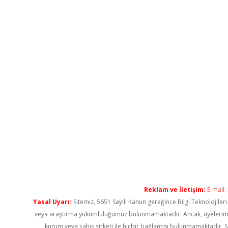
Reklam ve İletişim:
E-mail:
Yasal Uyarı:
Sitemiz, 5651 Sayılı Kanun gereğince Bilgi Teknolojiler
veya araştırma yükümlülüğümüz bulunmamaktadır. Ancak, üyelerimiz ya
kurum veya şahıs şirketi ile hiçbir bağlantısı bulunmamaktadır. S