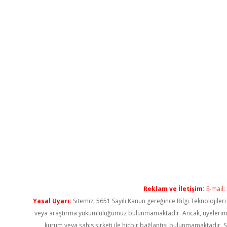
Reklam ve İletişim:
E-mail:
Yasal Uyarı:
Sitemiz, 5651 Sayılı Kanun gereğince Bilgi Teknolojiler
veya araştırma yükümlülüğümüz bulunmamaktadır. Ancak, üyelerimiz ya
kurum veya şahıs şirketi ile hiçbir bağlantısı bulunmamaktadır. S