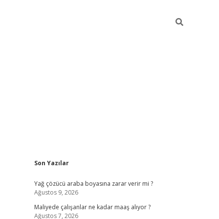
Sidebar
Son Yazılar
elexbet
güven
Yağ çözücü araba boyasına zarar verir mi ?
Ağustos 9, 2026
Maliyede çalışanlar ne kadar maaş alıyor ?
Ağustos 7, 2026