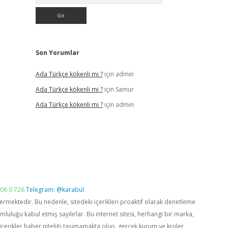
Son Yorumlar
Ada Türkçe kökenli mi ?
için
admin
Ada Türkçe kökenli mi ?
için
Samur
Ada Türkçe kökenli mi ?
için
admin
06 0 726
Telegram: @karabul
vermektedir. Bu nedenle, sitedeki içerikleri proaktif olarak denetleme
luğu kabul etmiş sayılırlar. Bu internet sitesi, herhangi bir marka,
içerikler haber niteliği taşımamakta olup, gerçek kurum ve kişiler