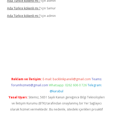
Ada Türkçe kökenli mi ?
için
admin
Ada Türkçe kökenli mi ?
için
Samur
Ada Türkçe kökenli mi ?
için
admin
lexbet
güvenilir bahis siteleri
betexper güncel
Reklam ve İletişim:
E-mail:
backlinkpaneli@gmail.com
Teams:
forumhizmeti@gmail.com
Whatsapp: 0262 606 0 726
Telegram:
@karabul
Yasal Uyarı:
Sitemiz, 5651 Sayılı Kanun gereğince Bilgi Teknolojileri
ve İletişim Kurumu (BTK) tarafından onaylanmış bir Yer Sağlayıcı
olarak hizmet vermektedir. Bu nedenle, sitedeki içerikleri proaktif