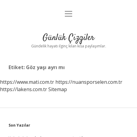
menüyü
Anasayfa
aç
Gizlilik Politikası
Günlük Çizgiler
Yasal Uyarı
Gündelik hayatı ilginç kılan kısa paylaşımlar.
Hakkımızda
Etiket:
Göz yaşı ayrı mı
https://www.mati.com.tr
https://nuansporselen.com.tr
https://lakens.com.tr
Sitemap
Sidebar
Son Yazılar