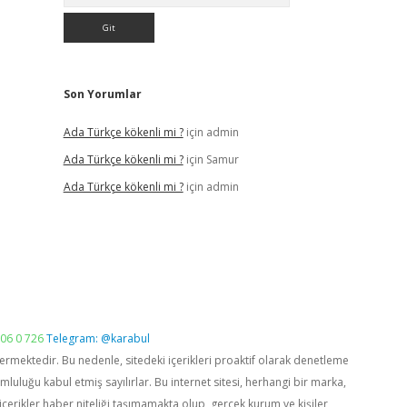
Son Yorumlar
Ada Türkçe kökenli mi ?
için
admin
Ada Türkçe kökenli mi ?
için
Samur
Ada Türkçe kökenli mi ?
için
admin
06 0 726
Telegram: @karabul
vermektedir. Bu nedenle, sitedeki içerikleri proaktif olarak denetleme
luğu kabul etmiş sayılırlar. Bu internet sitesi, herhangi bir marka,
içerikler haber niteliği taşımamakta olup, gerçek kurum ve kişiler