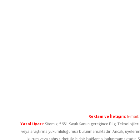
Reklam ve İletişim:
E-mail:
Yasal Uyarı:
Sitemiz, 5651 Sayılı Kanun gereğince Bilgi Teknolojiler
veya araştırma yükümlülüğümüz bulunmamaktadır. Ancak, üyelerimiz ya
kurum veya şahıs şirketi ile hiçbir bağlantısı bulunmamaktadır. S