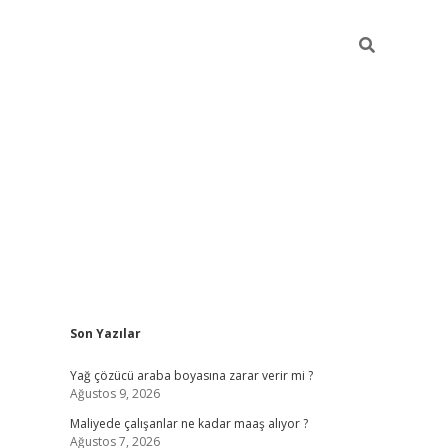
Sidebar
Son Yazılar
elexbet
güven
Yağ çözücü araba boyasına zarar verir mi ?
Ağustos 9, 2026
Maliyede çalışanlar ne kadar maaş alıyor ?
Ağustos 7, 2026