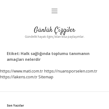
menüyü
Anasayfa
aç
Gizlilik Politikası
Günlük Çizgiler
Yasal Uyarı
Gündelik hayatı ilginç kılan kısa paylaşımlar.
Hakkımızda
Etiket:
Halk sağlığında toplumu tanımanın
amaçları nelerdir
https://www.mati.com.tr
https://nuansporselen.com.tr
https://lakens.com.tr
Sitemap
Sidebar
Son Yazılar