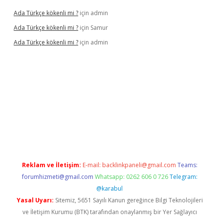
Ada Türkçe kökenli mi ?
için
admin
Ada Türkçe kökenli mi ?
için
Samur
Ada Türkçe kökenli mi ?
için
admin
lexbet
güvenilir bahis siteleri
betexper güncel
Reklam ve İletişim:
E-mail:
backlinkpaneli@gmail.com
Teams:
forumhizmeti@gmail.com
Whatsapp: 0262 606 0 726
Telegram:
@karabul
Yasal Uyarı:
Sitemiz, 5651 Sayılı Kanun gereğince Bilgi Teknolojileri
ve İletişim Kurumu (BTK) tarafından onaylanmış bir Yer Sağlayıcı