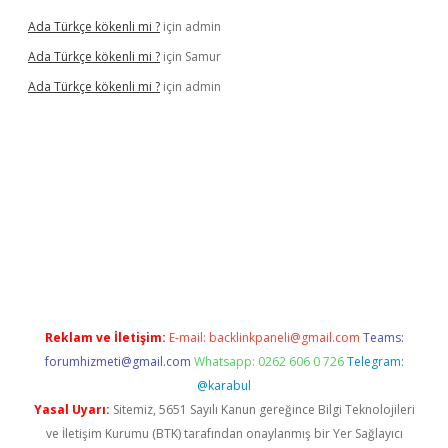
Ada Türkçe kökenli mi ?
için
admin
Ada Türkçe kökenli mi ?
için
Samur
Ada Türkçe kökenli mi ?
için
admin
lexbet
güvenilir bahis siteleri
betexper güncel
Reklam ve İletişim:
E-mail:
backlinkpaneli@gmail.com
Teams:
forumhizmeti@gmail.com
Whatsapp: 0262 606 0 726
Telegram:
@karabul
Yasal Uyarı:
Sitemiz, 5651 Sayılı Kanun gereğince Bilgi Teknolojileri
ve İletişim Kurumu (BTK) tarafından onaylanmış bir Yer Sağlayıcı