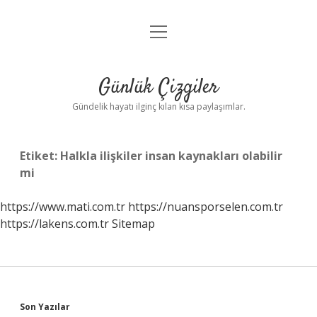
menüyü
Anasayfa
aç
Gizlilik Politikası
Günlük Çizgiler
Yasal Uyarı
Gündelik hayatı ilginç kılan kısa paylaşımlar.
Hakkımızda
Etiket:
Halkla ilişkiler insan kaynakları olabilir
mi
https://www.mati.com.tr
https://nuansporselen.com.tr
https://lakens.com.tr
Sitemap
Sidebar
Son Yazılar