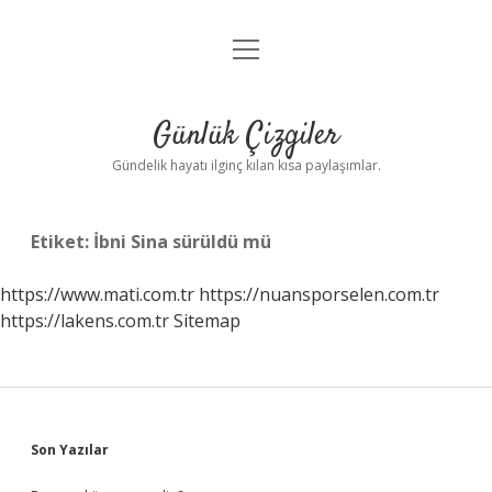
menüyü
Anasayfa
aç
Gizlilik Politikası
Günlük Çizgiler
Yasal Uyarı
Gündelik hayatı ilginç kılan kısa paylaşımlar.
Hakkımızda
Etiket:
İbni Sina sürüldü mü
https://www.mati.com.tr
https://nuansporselen.com.tr
https://lakens.com.tr
Sitemap
Sidebar
Son Yazılar