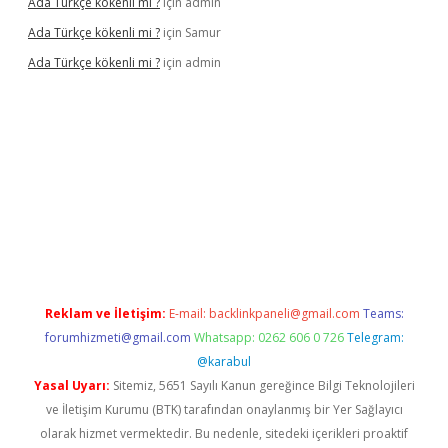
Ada Türkçe kökenli mi ?
için
admin
Ada Türkçe kökenli mi ?
için
Samur
Ada Türkçe kökenli mi ?
için
admin
cel
Reklam ve İletişim:
E-mail:
backlinkpaneli@gmail.com
Teams:
forumhizmeti@gmail.com
Whatsapp: 0262 606 0 726
Telegram:
@karabul
Yasal Uyarı:
Sitemiz, 5651 Sayılı Kanun gereğince Bilgi Teknolojileri
ve İletişim Kurumu (BTK) tarafından onaylanmış bir Yer Sağlayıcı
olarak hizmet vermektedir. Bu nedenle, sitedeki içerikleri proaktif