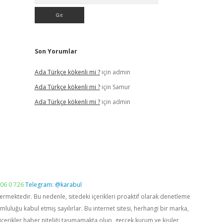
Son Yorumlar
Ada Türkçe kökenli mi ?
için
admin
Ada Türkçe kökenli mi ?
için
Samur
Ada Türkçe kökenli mi ?
için
admin
06 0 726
Telegram: @karabul
vermektedir. Bu nedenle, sitedeki içerikleri proaktif olarak denetleme
luğu kabul etmiş sayılırlar. Bu internet sitesi, herhangi bir marka,
içerikler haber niteliği taşımamakta olup, gerçek kurum ve kişiler