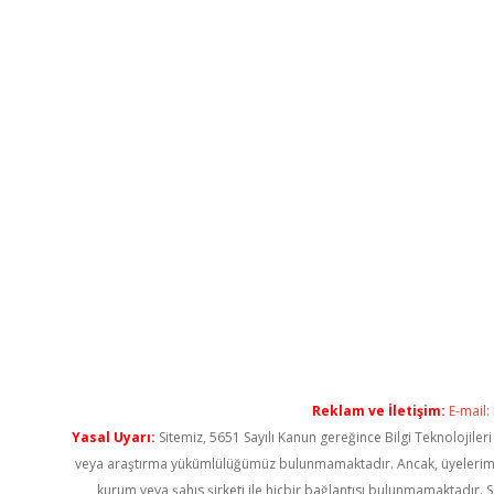
Reklam ve İletişim:
E-mail:
Yasal Uyarı:
Sitemiz, 5651 Sayılı Kanun gereğince Bilgi Teknolojiler
veya araştırma yükümlülüğümüz bulunmamaktadır. Ancak, üyelerimiz ya
kurum veya şahıs şirketi ile hiçbir bağlantısı bulunmamaktadır. S