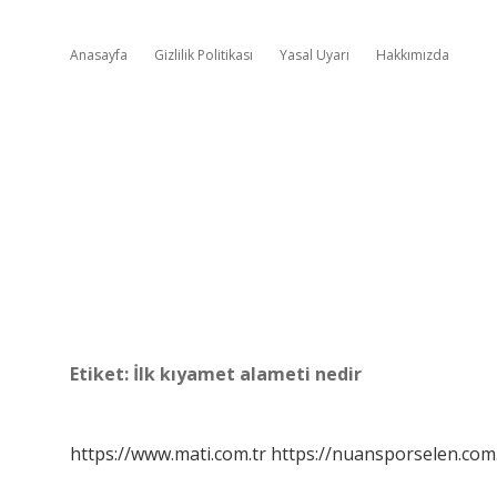
Anasayfa
Gizlilik Politikası
Yasal Uyarı
Hakkımızda
Etiket:
İlk kıyamet alameti nedir
https://www.mati.com.tr
https://nuansporselen.com.