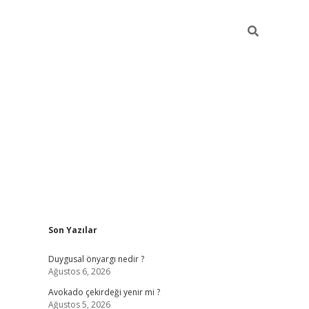
Sidebar
Son Yazılar
elexbet
güve
Duygusal önyargı nedir ?
Ağustos 6, 2026
Avokado çekirdeği yenir mi ?
Ağustos 5, 2026