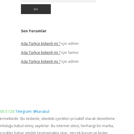
Son Yorumlar
Ada Türkçe kökenli mi ?
için
admin
Ada Türkçe kökenli mi ?
için
Samur
Ada Türkçe kökenli mi ?
için
admin
06 0 726
Telegram: @karabul
vermektedir. Bu nedenle, sitedeki içerikleri proaktif olarak denetleme
luğu kabul etmiş sayılırlar. Bu internet sitesi, herhangi bir marka,
içerikler haber niteliği taşımamakta olup, gerçek kurum ve kişiler