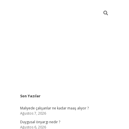
Sidebar
Son Yazılar
elexbet
güvenilir bahis siteleri
betexper güncel
Maliyede çalışanlar ne kadar maaş alıyor ?
Ağustos 7, 2026
Duygusal önyargı nedir ?
Ağustos 6, 2026