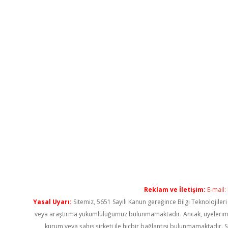
Reklam ve İletişim:
E-mail:
Yasal Uyarı:
Sitemiz, 5651 Sayılı Kanun gereğince Bilgi Teknolojiler
veya araştırma yükümlülüğümüz bulunmamaktadır. Ancak, üyelerimiz ya
kurum veya şahıs şirketi ile hiçbir bağlantısı bulunmamaktadır. S