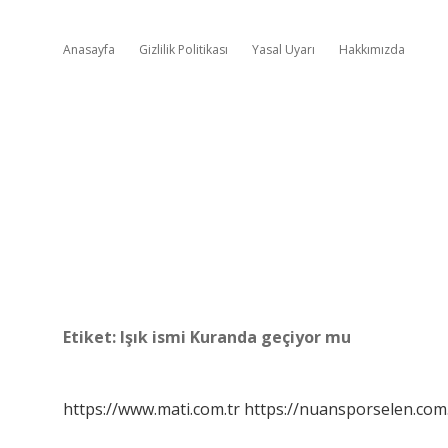
Anasayfa
Gizlilik Politikası
Yasal Uyarı
Hakkımızda
Etiket:
Işık ismi Kuranda geçiyor mu
https://www.mati.com.tr
https://nuansporselen.com.