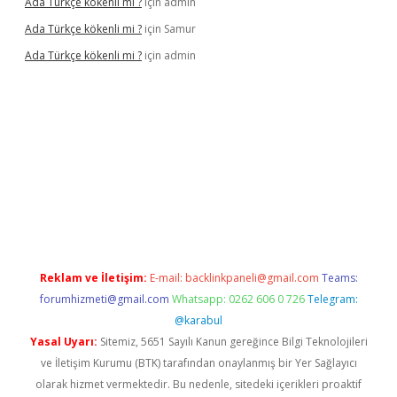
Ada Türkçe kökenli mi ?
için
admin
Ada Türkçe kökenli mi ?
için
Samur
Ada Türkçe kökenli mi ?
için
admin
elexbet
güvenilir bahis siteleri
betexper güncel
Reklam ve İletişim:
E-mail:
backlinkpaneli@gmail.com
Teams:
forumhizmeti@gmail.com
Whatsapp: 0262 606 0 726
Telegram:
@karabul
Yasal Uyarı:
Sitemiz, 5651 Sayılı Kanun gereğince Bilgi Teknolojileri
ve İletişim Kurumu (BTK) tarafından onaylanmış bir Yer Sağlayıcı
olarak hizmet vermektedir. Bu nedenle, sitedeki içerikleri proaktif