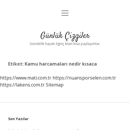
menüyü
Anasayfa
aç
Gizlilik Politikası
Günlük Çizgiler
Yasal Uyarı
Gündelik hayatı ilginç kılan kısa paylaşımlar.
Hakkımızda
Etiket:
Kamu harcamaları nedir kısaca
https://www.mati.com.tr
https://nuansporselen.com.tr
https://lakens.com.tr
Sitemap
Sidebar
Son Yazılar