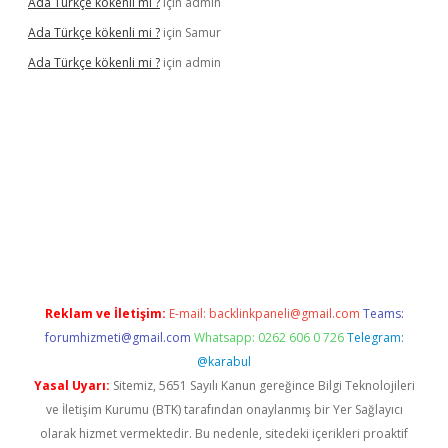
Ada Türkçe kökenli mi ?
için
admin
Ada Türkçe kökenli mi ?
için
Samur
Ada Türkçe kökenli mi ?
için
admin
lexbet
güvenilir bahis siteleri
betexper güncel
Reklam ve İletişim:
E-mail:
backlinkpaneli@gmail.com
Teams:
forumhizmeti@gmail.com
Whatsapp: 0262 606 0 726
Telegram:
@karabul
Yasal Uyarı:
Sitemiz, 5651 Sayılı Kanun gereğince Bilgi Teknolojileri
ve İletişim Kurumu (BTK) tarafından onaylanmış bir Yer Sağlayıcı
olarak hizmet vermektedir. Bu nedenle, sitedeki içerikleri proaktif