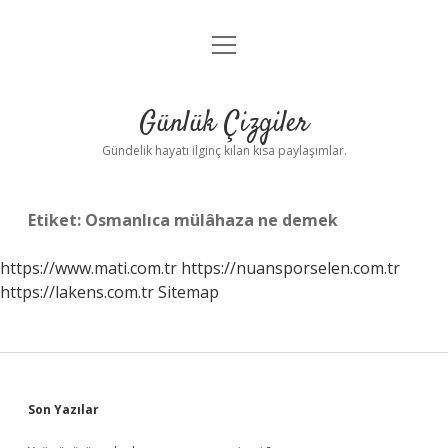
menüyü
Anasayfa
aç
Gizlilik Politikası
Günlük Çizgiler
Yasal Uyarı
Gündelik hayatı ilginç kılan kısa paylaşımlar.
Hakkımızda
Etiket:
Osmanlıca mülâhaza ne demek
https://www.mati.com.tr
https://nuansporselen.com.tr
https://lakens.com.tr
Sitemap
Sidebar
Son Yazılar