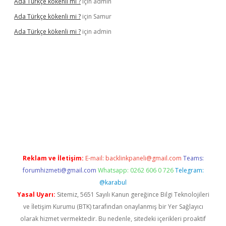
Ada Türkçe kökenli mi ?
için
admin
Ada Türkçe kökenli mi ?
için
Samur
Ada Türkçe kökenli mi ?
için
admin
lexbet
güvenilir bahis siteleri
betexper güncel
Reklam ve İletişim:
E-mail:
backlinkpaneli@gmail.com
Teams:
forumhizmeti@gmail.com
Whatsapp: 0262 606 0 726
Telegram:
@karabul
Yasal Uyarı:
Sitemiz, 5651 Sayılı Kanun gereğince Bilgi Teknolojileri
ve İletişim Kurumu (BTK) tarafından onaylanmış bir Yer Sağlayıcı
olarak hizmet vermektedir. Bu nedenle, sitedeki içerikleri proaktif