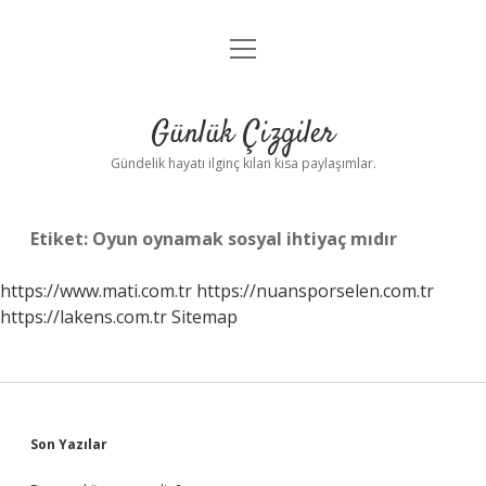
menüyü
Anasayfa
aç
Gizlilik Politikası
Günlük Çizgiler
Yasal Uyarı
Gündelik hayatı ilginç kılan kısa paylaşımlar.
Hakkımızda
Etiket:
Oyun oynamak sosyal ihtiyaç mıdır
https://www.mati.com.tr
https://nuansporselen.com.tr
https://lakens.com.tr
Sitemap
Sidebar
Son Yazılar