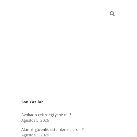
Sidebar
Son Yazılar
elexbet
güven
Avokado çekirdeği yenir mi ?
Ağustos 5, 2026
Alarmlı güvenlik sistemleri nelerdir ?
Ağustos 3, 2026