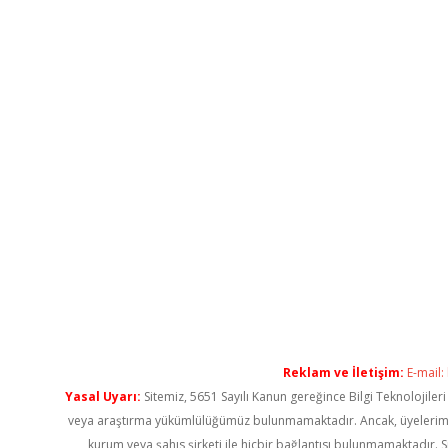
Reklam ve İletişim:
E-mail:
Yasal Uyarı:
Sitemiz, 5651 Sayılı Kanun gereğince Bilgi Teknolojiler
veya araştırma yükümlülüğümüz bulunmamaktadır. Ancak, üyelerimiz ya
kurum veya şahıs şirketi ile hiçbir bağlantısı bulunmamaktadır. S