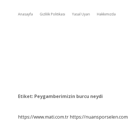
Anasayfa
Gizlilik Politikası
Yasal Uyarı
Hakkımızda
Etiket:
Peygamberimizin burcu neydi
https://www.mati.com.tr
https://nuansporselen.com.