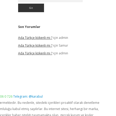
Son Yorumlar
Ada Türkçe kökenli mi ?
için
admin
Ada Türkçe kökenli mi ?
için
Samur
Ada Türkçe kökenli mi ?
için
admin
06 0 726
Telegram: @karabul
vermektedir. Bu nedenle, sitedeki içerikleri proaktif olarak denetleme
luğu kabul etmiş sayılırlar. Bu internet sitesi, herhangi bir marka,
içerikler haber niteliği taşımamakta olup, gerçek kurum ve kişiler