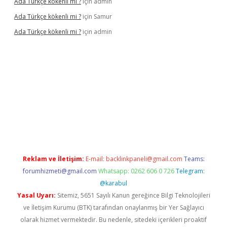
Ada Türkçe kökenli mi ?
için
admin
Ada Türkçe kökenli mi ?
için
Samur
Ada Türkçe kökenli mi ?
için
admin
lexbet
güvenilir bahis siteleri
betexper güncel
Reklam ve İletişim:
E-mail:
backlinkpaneli@gmail.com
Teams:
forumhizmeti@gmail.com
Whatsapp: 0262 606 0 726
Telegram:
@karabul
Yasal Uyarı:
Sitemiz, 5651 Sayılı Kanun gereğince Bilgi Teknolojileri
ve İletişim Kurumu (BTK) tarafından onaylanmış bir Yer Sağlayıcı
olarak hizmet vermektedir. Bu nedenle, sitedeki içerikleri proaktif