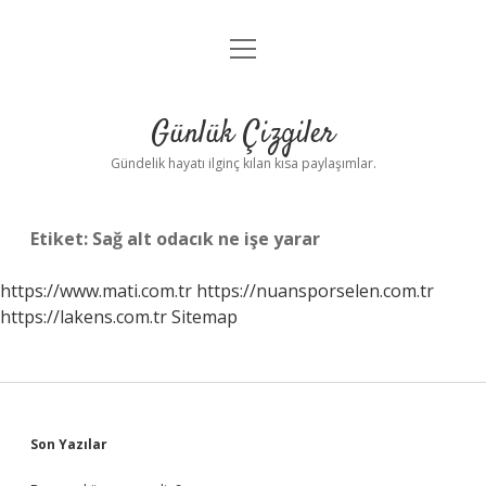
menüyü
Anasayfa
aç
Gizlilik Politikası
Günlük Çizgiler
Yasal Uyarı
Gündelik hayatı ilginç kılan kısa paylaşımlar.
Hakkımızda
Etiket:
Sağ alt odacık ne işe yarar
https://www.mati.com.tr
https://nuansporselen.com.tr
https://lakens.com.tr
Sitemap
Sidebar
Son Yazılar