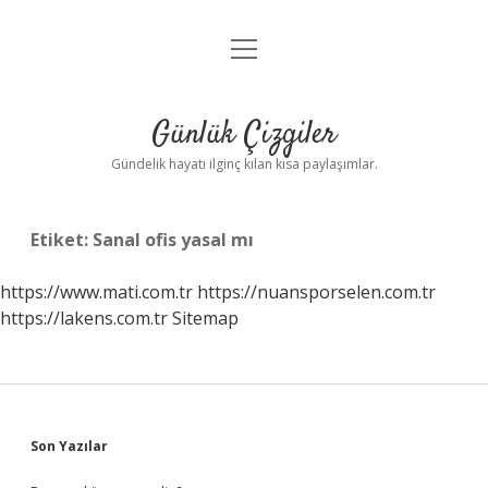
menüyü
Anasayfa
aç
Gizlilik Politikası
Günlük Çizgiler
Yasal Uyarı
Gündelik hayatı ilginç kılan kısa paylaşımlar.
Hakkımızda
Etiket:
Sanal ofis yasal mı
https://www.mati.com.tr
https://nuansporselen.com.tr
https://lakens.com.tr
Sitemap
Sidebar
Son Yazılar