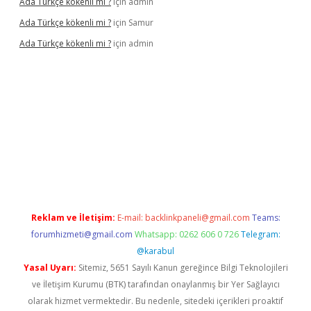
Ada Türkçe kökenli mi ?
için
admin
Ada Türkçe kökenli mi ?
için
Samur
Ada Türkçe kökenli mi ?
için
admin
lexbet
güvenilir bahis siteleri
betexper güncel
Reklam ve İletişim:
E-mail:
backlinkpaneli@gmail.com
Teams:
forumhizmeti@gmail.com
Whatsapp: 0262 606 0 726
Telegram:
@karabul
Yasal Uyarı:
Sitemiz, 5651 Sayılı Kanun gereğince Bilgi Teknolojileri
ve İletişim Kurumu (BTK) tarafından onaylanmış bir Yer Sağlayıcı
olarak hizmet vermektedir. Bu nedenle, sitedeki içerikleri proaktif