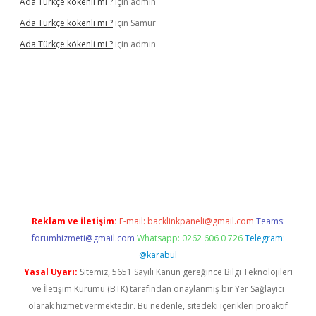
Ada Türkçe kökenli mi ?
için
admin
Ada Türkçe kökenli mi ?
için
Samur
Ada Türkçe kökenli mi ?
için
admin
lexbet
güvenilir bahis siteleri
betexper güncel
Reklam ve İletişim:
E-mail:
backlinkpaneli@gmail.com
Teams:
forumhizmeti@gmail.com
Whatsapp: 0262 606 0 726
Telegram:
@karabul
Yasal Uyarı:
Sitemiz, 5651 Sayılı Kanun gereğince Bilgi Teknolojileri
ve İletişim Kurumu (BTK) tarafından onaylanmış bir Yer Sağlayıcı
olarak hizmet vermektedir. Bu nedenle, sitedeki içerikleri proaktif