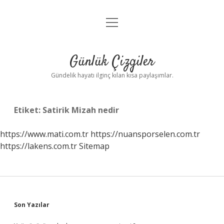
menüyü
Anasayfa
aç
Gizlilik Politikası
Günlük Çizgiler
Yasal Uyarı
Gündelik hayatı ilginç kılan kısa paylaşımlar.
Hakkımızda
Etiket:
Satirik Mizah nedir
https://www.mati.com.tr
https://nuansporselen.com.tr
https://lakens.com.tr
Sitemap
Sidebar
Son Yazılar