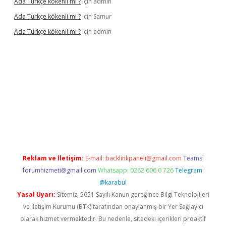
Ada Türkçe kökenli mi ?
için
admin
Ada Türkçe kökenli mi ?
için
Samur
Ada Türkçe kökenli mi ?
için
admin
elexbet
güvenilir bahis siteleri
betexper güncel
Reklam ve İletişim:
E-mail:
backlinkpaneli@gmail.com
Teams:
forumhizmeti@gmail.com
Whatsapp: 0262 606 0 726
Telegram:
@karabul
Yasal Uyarı:
Sitemiz, 5651 Sayılı Kanun gereğince Bilgi Teknolojileri
ve İletişim Kurumu (BTK) tarafından onaylanmış bir Yer Sağlayıcı
olarak hizmet vermektedir. Bu nedenle, sitedeki içerikleri proaktif