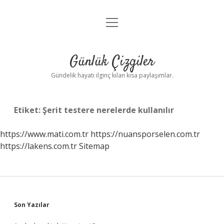
menüyü
Anasayfa
aç
Gizlilik Politikası
Günlük Çizgiler
Yasal Uyarı
Gündelik hayatı ilginç kılan kısa paylaşımlar.
Hakkımızda
Etiket:
Şerit testere nerelerde kullanılır
https://www.mati.com.tr
https://nuansporselen.com.tr
https://lakens.com.tr
Sitemap
Sidebar
Son Yazılar