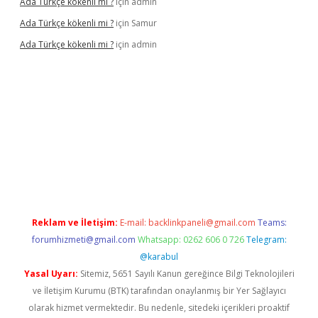
Ada Türkçe kökenli mi ?
için
admin
Ada Türkçe kökenli mi ?
için
Samur
Ada Türkçe kökenli mi ?
için
admin
elexbet
güvenilir bahis siteleri
betexper güncel
Reklam ve İletişim:
E-mail:
backlinkpaneli@gmail.com
Teams:
forumhizmeti@gmail.com
Whatsapp: 0262 606 0 726
Telegram:
@karabul
Yasal Uyarı:
Sitemiz, 5651 Sayılı Kanun gereğince Bilgi Teknolojileri
ve İletişim Kurumu (BTK) tarafından onaylanmış bir Yer Sağlayıcı
olarak hizmet vermektedir. Bu nedenle, sitedeki içerikleri proaktif