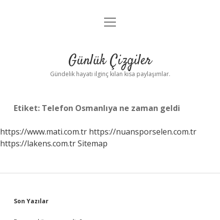
menüyü
Anasayfa
aç
Gizlilik Politikası
Günlük Çizgiler
Yasal Uyarı
Gündelik hayatı ilginç kılan kısa paylaşımlar.
Hakkımızda
Etiket:
Telefon Osmanlıya ne zaman geldi
https://www.mati.com.tr
https://nuansporselen.com.tr
https://lakens.com.tr
Sitemap
Sidebar
Son Yazılar