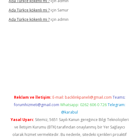
Ada Türkçe kökenli mi ?
için
admin
Ada Türkçe kökenli mi ?
için
Samur
Ada Türkçe kökenli mi ?
için
admin
el
Reklam ve İletişim:
E-mail:
backlinkpaneli@gmail.com
Teams:
forumhizmeti@gmail.com
Whatsapp: 0262 606 0 726
Telegram:
@karabul
Yasal Uyarı:
Sitemiz, 5651 Sayılı Kanun gereğince Bilgi Teknolojileri
ve İletişim Kurumu (BTK) tarafından onaylanmış bir Yer Sağlayıcı
olarak hizmet vermektedir. Bu nedenle, sitedeki içerikleri proaktif