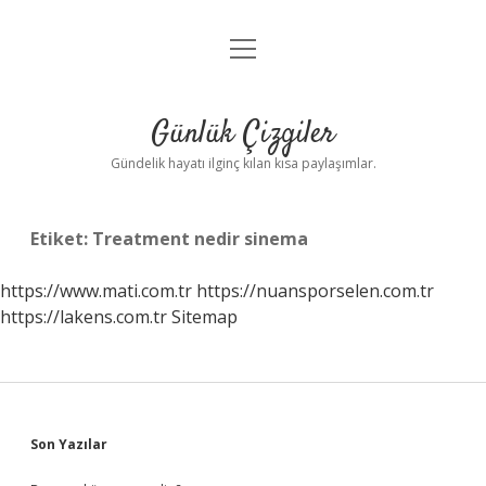
menüyü
Anasayfa
aç
Gizlilik Politikası
Günlük Çizgiler
Yasal Uyarı
Gündelik hayatı ilginç kılan kısa paylaşımlar.
Hakkımızda
Etiket:
Treatment nedir sinema
https://www.mati.com.tr
https://nuansporselen.com.tr
https://lakens.com.tr
Sitemap
Sidebar
Son Yazılar