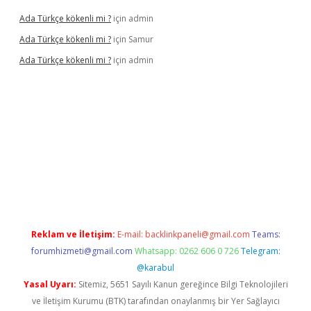
Ada Türkçe kökenli mi ?
için
admin
Ada Türkçe kökenli mi ?
için
Samur
Ada Türkçe kökenli mi ?
için
admin
lexbet
güvenilir bahis siteleri
betexper güncel
Reklam ve İletişim:
E-mail:
backlinkpaneli@gmail.com
Teams:
forumhizmeti@gmail.com
Whatsapp: 0262 606 0 726
Telegram:
@karabul
Yasal Uyarı:
Sitemiz, 5651 Sayılı Kanun gereğince Bilgi Teknolojileri
ve İletişim Kurumu (BTK) tarafından onaylanmış bir Yer Sağlayıcı