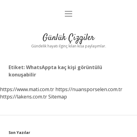
menüyü
Anasayfa
aç
Gizlilik Politikası
Günlük Çizgiler
Yasal Uyarı
Gündelik hayatı ilginç kılan kısa paylaşımlar.
Hakkımızda
Etiket:
WhatsAppta kaç kişi görüntülü
konuşabilir
https://www.mati.com.tr
https://nuansporselen.com.tr
https://lakens.com.tr
Sitemap
Sidebar
Son Yazılar