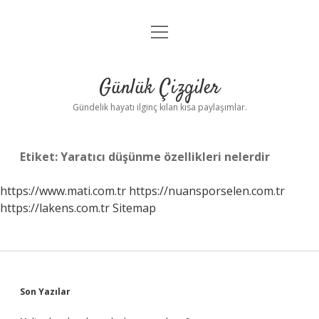
menüyü
Anasayfa
aç
Gizlilik Politikası
Günlük Çizgiler
Yasal Uyarı
Gündelik hayatı ilginç kılan kısa paylaşımlar.
Hakkımızda
Etiket:
Yaratıcı düşünme özellikleri nelerdir
https://www.mati.com.tr
https://nuansporselen.com.tr
https://lakens.com.tr
Sitemap
Sidebar
Son Yazılar