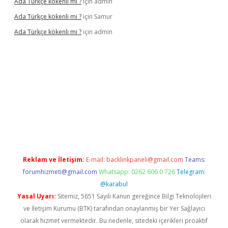
Ada Türkçe kökenli mi ?
için
admin
Ada Türkçe kökenli mi ?
için
Samur
Ada Türkçe kökenli mi ?
için
admin
lexbet
güvenilir bahis siteleri
betexper güncel
Reklam ve İletişim:
E-mail:
backlinkpaneli@gmail.com
Teams:
forumhizmeti@gmail.com
Whatsapp: 0262 606 0 726
Telegram:
@karabul
Yasal Uyarı:
Sitemiz, 5651 Sayılı Kanun gereğince Bilgi Teknolojileri
ve İletişim Kurumu (BTK) tarafından onaylanmış bir Yer Sağlayıcı
olarak hizmet vermektedir. Bu nedenle, sitedeki içerikleri proaktif