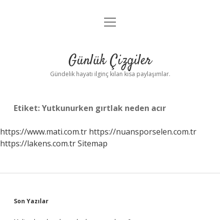
menüyü
Anasayfa
aç
Gizlilik Politikası
Günlük Çizgiler
Yasal Uyarı
Gündelik hayatı ilginç kılan kısa paylaşımlar.
Hakkımızda
Etiket:
Yutkunurken gırtlak neden acır
https://www.mati.com.tr
https://nuansporselen.com.tr
https://lakens.com.tr
Sitemap
Sidebar
Son Yazılar