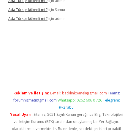
Ada Türkçe kökenli mi ?
için
admin
Ada Türkçe kökenli mi ?
için
Samur
Ada Türkçe kökenli mi ?
için
admin
elexbet
güvenilir bahis siteleri
betexper güncel
Reklam ve İletişim:
E-mail:
backlinkpaneli@gmail.com
Teams:
forumhizmeti@gmail.com
Whatsapp: 0262 606 0 726
Telegram:
@karabul
Yasal Uyarı:
Sitemiz, 5651 Sayılı Kanun gereğince Bilgi Teknolojileri
ve İletişim Kurumu (BTK) tarafından onaylanmış bir Yer Sağlayıcı
olarak hizmet vermektedir. Bu nedenle, sitedeki içerikleri proaktif