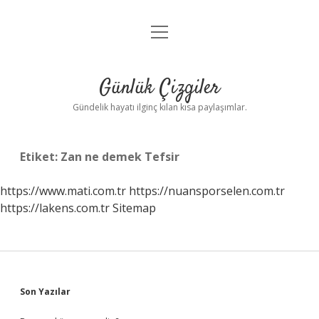
menüyü
Anasayfa
aç
Gizlilik Politikası
Günlük Çizgiler
Yasal Uyarı
Gündelik hayatı ilginç kılan kısa paylaşımlar.
Hakkımızda
Etiket:
Zan ne demek Tefsir
https://www.mati.com.tr
https://nuansporselen.com.tr
https://lakens.com.tr
Sitemap
Sidebar
Son Yazılar