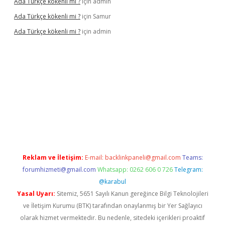
Ada Türkçe kökenli mi ?
için
admin
Ada Türkçe kökenli mi ?
için
Samur
Ada Türkçe kökenli mi ?
için
admin
elexbet
güvenilir bahis siteleri
betexper güncel
Reklam ve İletişim:
E-mail:
backlinkpaneli@gmail.com
Teams:
forumhizmeti@gmail.com
Whatsapp: 0262 606 0 726
Telegram:
@karabul
Yasal Uyarı:
Sitemiz, 5651 Sayılı Kanun gereğince Bilgi Teknolojileri
ve İletişim Kurumu (BTK) tarafından onaylanmış bir Yer Sağlayıcı
olarak hizmet vermektedir. Bu nedenle, sitedeki içerikleri proaktif